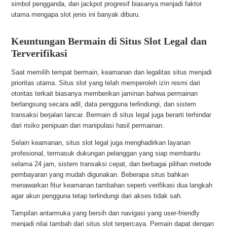
simbol pengganda, dan jackpot progresif biasanya menjadi faktor
utama mengapa slot jenis ini banyak diburu.
Keuntungan Bermain di Situs Slot Legal dan
Terverifikasi
Saat memilih tempat bermain, keamanan dan legalitas situs menjadi
prioritas utama. Situs slot yang telah memperoleh izin resmi dari
otoritas terkait biasanya memberikan jaminan bahwa permainan
berlangsung secara adil, data pengguna terlindungi, dan sistem
transaksi berjalan lancar. Bermain di situs legal juga berarti terhindar
dari risiko penipuan dan manipulasi hasil permainan.
Selain keamanan, situs slot legal juga menghadirkan layanan
profesional, termasuk dukungan pelanggan yang siap membantu
selama 24 jam, sistem transaksi cepat, dan berbagai pilihan metode
pembayaran yang mudah digunakan. Beberapa situs bahkan
menawarkan fitur keamanan tambahan seperti verifikasi dua langkah
agar akun pengguna tetap terlindungi dari akses tidak sah.
Tampilan antarmuka yang bersih dan navigasi yang user-friendly
menjadi nilai tambah dari situs slot terpercaya. Pemain dapat dengan