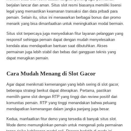
berjalan lancar dan aman. Situs slot resmi biasanya memiliki lisensi
legal yang memastikan keamanan transaksi dan data pribadi para
pemain. Selain itu, situs ini menawarkan berbagai bonus dan promo
menarik yang bisa dimanfaatkan untuk meningkatkan modal bermain.
Situs slot terpercaya juga menyediakan fitur layanan pelanggan yang
responsif sehingga pemain dapat dengan mudah menyelesaikan
kendala atau mendapatkan bantuan saat dibutuhkan. Akses
permainan juga lebih stabil dan bebas dari gangguan teknis yang
dapat merugikan pemain.
Cara Mudah Menang di Slot Gacor
Agar dapat menikmati kemenangan yang lebih sering di slot gacor,
beberapa strategi berikut dapat diterapkan. Pertama, pastikan
memilih game slot dengan RTP yang tinggi dan review positif dari
komunitas pemain. RTP yang tinggi menandakan bahwa peluang
mendapatkan kemenangan dalam jangka panjang juga besar.
Kedua, manfaatkan fitur demo yang tersedia di banyak situs slot.
Mode demo memungkinkan pemain untuk mengenali pola permainan