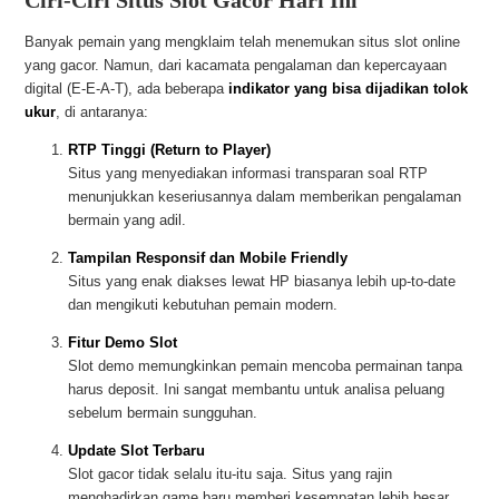
Ciri-Ciri Situs Slot Gacor Hari Ini
Banyak pemain yang mengklaim telah menemukan situs slot online
yang gacor. Namun, dari kacamata pengalaman dan kepercayaan
digital (E-E-A-T), ada beberapa
indikator yang bisa dijadikan tolok
ukur
, di antaranya:
RTP Tinggi (Return to Player)
Situs yang menyediakan informasi transparan soal RTP
menunjukkan keseriusannya dalam memberikan pengalaman
bermain yang adil.
Tampilan Responsif dan Mobile Friendly
Situs yang enak diakses lewat HP biasanya lebih up-to-date
dan mengikuti kebutuhan pemain modern.
Fitur Demo Slot
Slot demo memungkinkan pemain mencoba permainan tanpa
harus deposit. Ini sangat membantu untuk analisa peluang
sebelum bermain sungguhan.
Update Slot Terbaru
Slot gacor tidak selalu itu-itu saja. Situs yang rajin
menghadirkan game baru memberi kesempatan lebih besar