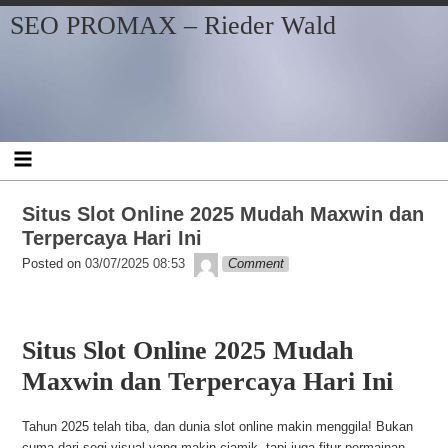
Skip
Skip
Skip
Skip
Skip
SEO PROMAX – Rieder Wald
to
to
to
to
to
content
BLOCK-
BLOCK-
BLOCK-
BLOCK-
2
3
4
5
Situs Slot Online 2025 Mudah Maxwin dan
Terpercaya Hari Ini
Kobe
Posted on
03/07/2025 08:53
Comment
Situs Slot Online 2025 Mudah
Maxwin dan Terpercaya Hari Ini
Tahun 2025 telah tiba, dan dunia slot online makin menggila! Bukan
cuma dari segi visual yang makin ciamik, tapi juga fitur permainan