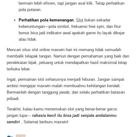
bermain lebih efisien, tapi jangan asal klik. Tetap perhatikan
pola putaran.
Perhatikan pola kemenangan
.
Slot
bukan sekadar
keberuntungan—pola simbol, frekuensi free spin, dan fitur
bonus bisa jadi indikator awal apakah game itu layak dikejar
atau tidak.
Mencari situs slot online maxwin hari ini memang tidak semudah
membalik telapak tangan. Namun dengan pemahaman yang baik dan
pendekatan bijak, peluang untuk mendapatkan hasil maksimal tetap
terbuka lebar.
Ingat, permainan slot seharusnya menjadi hiburan. Jangan sampai
ambisi mengejar maxwin malah membuatmu kehilangan kendali.
Bermainlah dengan tanggung jawab, dan selalu perhatikan batasan
pribadi.
Terakhir, kalau kamu menemukan slot yang benar-benar gacor,
jangan lupa—
rahasia kecil itu bisa jadi senjata andalanmu
sendiri
. Selamat berburu maxwin!