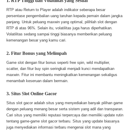
1. RTP Tinggi dan Volatilitas yang Sesuai
RTP atau Return to Player adalah indikator seberapa besar
persentase pengembalian uang taruhan kepada pemain dalam jangka
panjang. Untuk peluang maxwin yang optimal, pilihlah slot dengan
RTP di atas 96%. Selain itu, volatilitas juga harus diperhatikan.
Volatilitas sedang sampai tinggi biasanya memberikan peluang
kemenangan besar yang kamu cari.
2. Fitur Bonus yang Melimpah
Game slot dengan fitur bonus seperti free spin, wild multiplier,
scatter, dan fitur buy spin seringkali menjadi kunci mendapatkan
maxwin. Fitur ini membantu meningkatkan kemenangan sekaligus
menambah keseruan dalam bermain.
3. Situs Slot Online Gacor
Situs slot gacor adalah situs yang menyediakan banyak pilihan game
dengan peluang menang besar serta sistem yang adil dan transparan.
Cari situs yang memiliki reputasi terpercaya dan memiliki update rutin
tentang game-game slot gacor terbaru. Situs yang update biasanya
juga menyediakan informasi terbaru mengenai slot mana yang