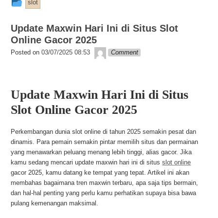
This
slot
entry
Update Maxwin Hari Ini di Situs Slot
was
Online Gacor 2025
posted
Kobe
Posted on
03/07/2025 08:53
Comment
in
Update Maxwin Hari Ini di Situs
Slot Online Gacor 2025
Perkembangan dunia slot online di tahun 2025 semakin pesat dan
dinamis. Para pemain semakin pintar memilih situs dan permainan
yang menawarkan peluang menang lebih tinggi, alias gacor. Jika
kamu sedang mencari update maxwin hari ini di situs
slot online
gacor 2025, kamu datang ke tempat yang tepat. Artikel ini akan
membahas bagaimana tren maxwin terbaru, apa saja tips bermain,
dan hal-hal penting yang perlu kamu perhatikan supaya bisa bawa
pulang kemenangan maksimal.