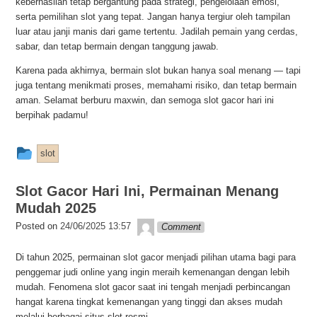
keberhasilan tetap bergantung pada strategi, pengelolaan emosi,
serta pemilihan slot yang tepat. Jangan hanya tergiur oleh tampilan
luar atau janji manis dari game tertentu. Jadilah pemain yang cerdas,
sabar, dan tetap bermain dengan tanggung jawab.
Karena pada akhirnya, bermain slot bukan hanya soal menang — tapi
juga tentang menikmati proses, memahami risiko, dan tetap bermain
aman. Selamat berburu maxwin, dan semoga slot gacor hari ini
berpihak padamu!
This
slot
entry
Slot Gacor Hari Ini, Permainan Menang
was
Mudah 2025
posted
Kobe
Posted on
24/06/2025 13:57
Comment
in
Di tahun 2025, permainan slot gacor menjadi pilihan utama bagi para
penggemar judi online yang ingin meraih kemenangan dengan lebih
mudah. Fenomena slot gacor saat ini tengah menjadi perbincangan
hangat karena tingkat kemenangan yang tinggi dan akses mudah
melalui berbagai situs slot resmi.