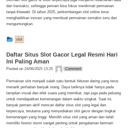
dan transaksi, sehingga pemain bisa fokus menikmati permainan
tanpa khawatir. Di tahun 2025, perkembangan slot online terus
menghadirkan inovasi yang membuat permainan semakin seru dan
menguntungkan.
This
slot
entry
Daftar Situs Slot Gacor Legal Resmi Hari
was
Ini Paling Aman
posted
Kobe
Posted on
24/06/2025 13:25
Comment
in
Permainan slot menjadi salah satu bentuk hiburan daring yang terus
menarik perhatian banyak orang. Daya tariknya tidak hanya pada
tampilan visual dan efek suara yang memikat, tapi juga pada peluang
untuk mendapatkan kemenangan dalam waktu singkat. Saat ini,
banyak pemain aktif mencari daftar situs slot yang legal dan
terpercaya, terutama yang menyediakan slot gacor dengan tingkat
kemenangan yang tinggi. Memilih situs slot yang aman dan telah
memiliki lisensi resmi sangat penting untuk pengalaman bermain