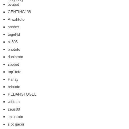
ovabet
GENTING138
Arwahtoto
sbobet
togel4d
all303
briototo
duniatoto
sbobet
top1toto
Parlay
briototo
PEDANGTOGEL
wifitoto
zeus88
lexustoto
slot gacor