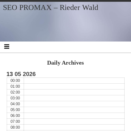
Skip
Skip
Skip
Skip
Skip
SEO PROMAX – Rieder Wald
to
to
to
to
to
content
BLOCK-
BLOCK-
BLOCK-
BLOCK-
2
3
4
5
Daily Archives
13
05
2026
00:00
01:00
02:00
03:00
04:00
05:00
06:00
07:00
08:00