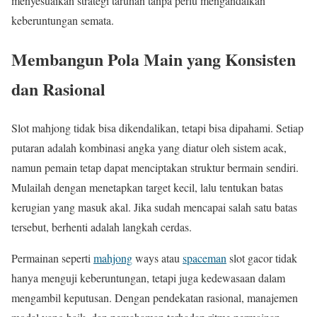
menyesuaikan strategi taruhan tanpa perlu mengandalkan
keberuntungan semata.
Membangun Pola Main yang Konsisten
dan Rasional
Slot mahjong tidak bisa dikendalikan, tetapi bisa dipahami. Setiap
putaran adalah kombinasi angka yang diatur oleh sistem acak,
namun pemain tetap dapat menciptakan struktur bermain sendiri.
Mulailah dengan menetapkan target kecil, lalu tentukan batas
kerugian yang masuk akal. Jika sudah mencapai salah satu batas
tersebut, berhenti adalah langkah cerdas.
Permainan seperti
mahjong
ways atau
spaceman
slot gacor tidak
hanya menguji keberuntungan, tetapi juga kedewasaan dalam
mengambil keputusan. Dengan pendekatan rasional, manajemen