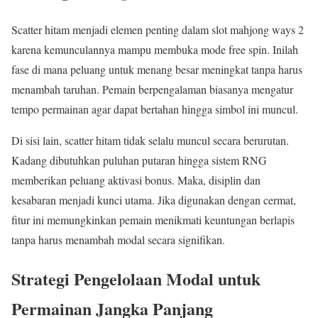
Scatter hitam menjadi elemen penting dalam slot mahjong ways 2
karena kemunculannya mampu membuka mode free spin. Inilah
fase di mana peluang untuk menang besar meningkat tanpa harus
menambah taruhan. Pemain berpengalaman biasanya mengatur
tempo permainan agar dapat bertahan hingga simbol ini muncul.
Di sisi lain, scatter hitam tidak selalu muncul secara berurutan.
Kadang dibutuhkan puluhan putaran hingga sistem RNG
memberikan peluang aktivasi bonus. Maka, disiplin dan
kesabaran menjadi kunci utama. Jika digunakan dengan cermat,
fitur ini memungkinkan pemain menikmati keuntungan berlapis
tanpa harus menambah modal secara signifikan.
Strategi Pengelolaan Modal untuk
Permainan Jangka Panjang