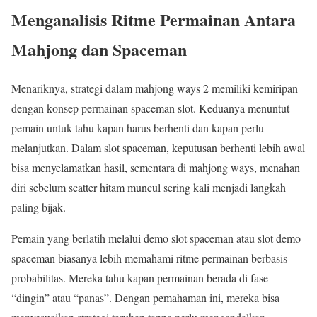
Menganalisis Ritme Permainan Antara
Mahjong dan Spaceman
Menariknya, strategi dalam mahjong ways 2 memiliki kemiripan
dengan konsep permainan spaceman slot. Keduanya menuntut
pemain untuk tahu kapan harus berhenti dan kapan perlu
melanjutkan. Dalam slot spaceman, keputusan berhenti lebih awal
bisa menyelamatkan hasil, sementara di mahjong ways, menahan
diri sebelum scatter hitam muncul sering kali menjadi langkah
paling bijak.
Pemain yang berlatih melalui demo slot spaceman atau slot demo
spaceman biasanya lebih memahami ritme permainan berbasis
probabilitas. Mereka tahu kapan permainan berada di fase
“dingin” atau “panas”. Dengan pemahaman ini, mereka bisa