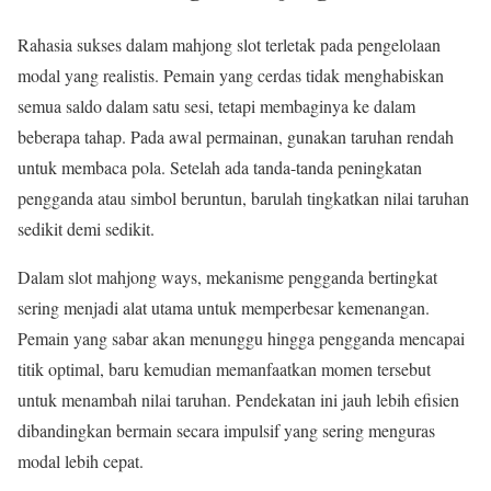
Rahasia sukses dalam mahjong slot terletak pada pengelolaan
modal yang realistis. Pemain yang cerdas tidak menghabiskan
semua saldo dalam satu sesi, tetapi membaginya ke dalam
beberapa tahap. Pada awal permainan, gunakan taruhan rendah
untuk membaca pola. Setelah ada tanda-tanda peningkatan
pengganda atau simbol beruntun, barulah tingkatkan nilai taruhan
sedikit demi sedikit.
Dalam slot mahjong ways, mekanisme pengganda bertingkat
sering menjadi alat utama untuk memperbesar kemenangan.
Pemain yang sabar akan menunggu hingga pengganda mencapai
titik optimal, baru kemudian memanfaatkan momen tersebut
untuk menambah nilai taruhan. Pendekatan ini jauh lebih efisien
dibandingkan bermain secara impulsif yang sering menguras
modal lebih cepat.