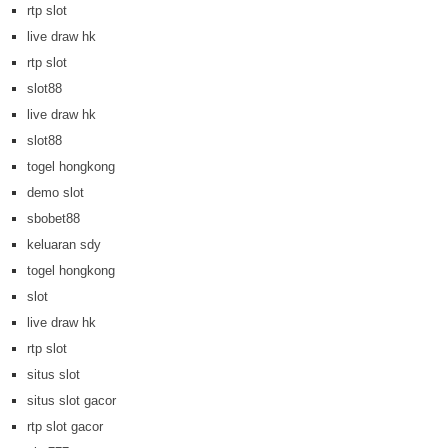
rtp slot
live draw hk
rtp slot
slot88
live draw hk
slot88
togel hongkong
demo slot
sbobet88
keluaran sdy
togel hongkong
slot
live draw hk
rtp slot
situs slot
situs slot gacor
rtp slot gacor