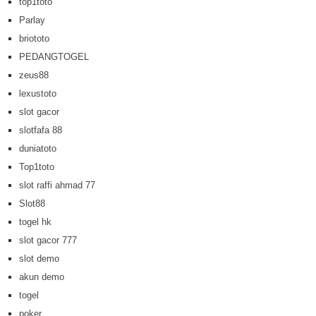
top1toto
Parlay
briototo
PEDANGTOGEL
zeus88
lexustoto
slot gacor
slotfafa 88
duniatoto
Top1toto
slot raffi ahmad 77
Slot88
togel hk
slot gacor 777
slot demo
akun demo
togel
poker