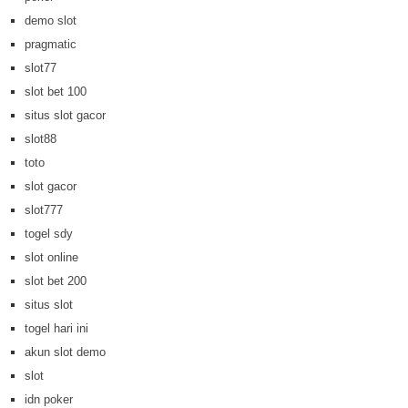
demo slot
pragmatic
slot77
slot bet 100
situs slot gacor
slot88
toto
slot gacor
slot777
togel sdy
slot online
slot bet 200
situs slot
togel hari ini
akun slot demo
slot
idn poker