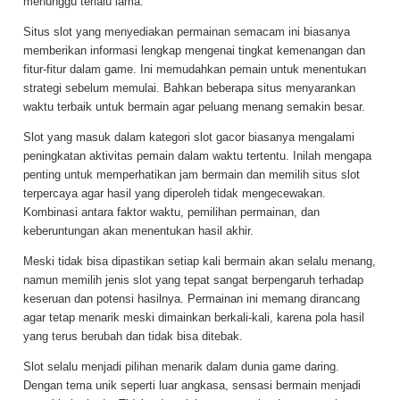
menunggu terlalu lama.
Situs slot yang menyediakan permainan semacam ini biasanya
memberikan informasi lengkap mengenai tingkat kemenangan dan
fitur-fitur dalam game. Ini memudahkan pemain untuk menentukan
strategi sebelum memulai. Bahkan beberapa situs menyarankan
waktu terbaik untuk bermain agar peluang menang semakin besar.
Slot yang masuk dalam kategori slot gacor biasanya mengalami
peningkatan aktivitas pemain dalam waktu tertentu. Inilah mengapa
penting untuk memperhatikan jam bermain dan memilih situs slot
terpercaya agar hasil yang diperoleh tidak mengecewakan.
Kombinasi antara faktor waktu, pemilihan permainan, dan
keberuntungan akan menentukan hasil akhir.
Meski tidak bisa dipastikan setiap kali bermain akan selalu menang,
namun memilih jenis slot yang tepat sangat berpengaruh terhadap
keseruan dan potensi hasilnya. Permainan ini memang dirancang
agar tetap menarik meski dimainkan berkali-kali, karena pola hasil
yang terus berubah dan tidak bisa ditebak.
Slot selalu menjadi pilihan menarik dalam dunia game daring.
Dengan tema unik seperti luar angkasa, sensasi bermain menjadi