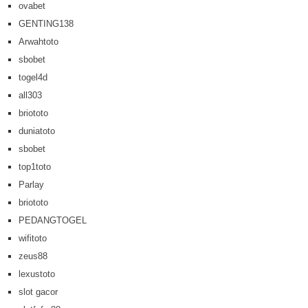
ovabet
GENTING138
Arwahtoto
sbobet
togel4d
all303
briototo
duniatoto
sbobet
top1toto
Parlay
briototo
PEDANGTOGEL
wifitoto
zeus88
lexustoto
slot gacor