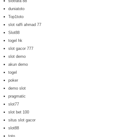
slotfafa 88
duniatoto
Top1toto
slot raffi ahmad 77
Slot88
togel hk
slot gacor 777
slot demo
akun demo
togel
poker
demo slot
pragmatic
slot77
slot bet 100
situs slot gacor
slot88
toto