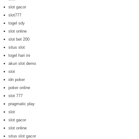
slot gacor
slot777
togel sdy
slot online
slot bet 200
situs slot
togel hari ini
akun slot demo
slot
idn poker
poker online
slot 777
pragmatic play
slot
slot gacor
slot online
situs slot gacor