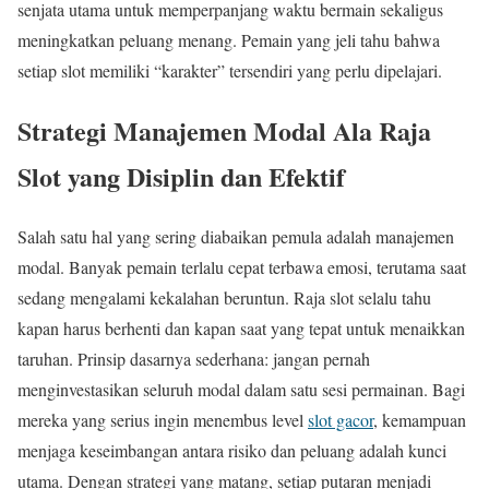
senjata utama untuk memperpanjang waktu bermain sekaligus
meningkatkan peluang menang. Pemain yang jeli tahu bahwa
setiap slot memiliki “karakter” tersendiri yang perlu dipelajari.
Strategi Manajemen Modal Ala Raja
Slot yang Disiplin dan Efektif
Salah satu hal yang sering diabaikan pemula adalah manajemen
modal. Banyak pemain terlalu cepat terbawa emosi, terutama saat
sedang mengalami kekalahan beruntun. Raja slot selalu tahu
kapan harus berhenti dan kapan saat yang tepat untuk menaikkan
taruhan. Prinsip dasarnya sederhana: jangan pernah
menginvestasikan seluruh modal dalam satu sesi permainan. Bagi
mereka yang serius ingin menembus level
slot gacor
, kemampuan
menjaga keseimbangan antara risiko dan peluang adalah kunci
utama. Dengan strategi yang matang, setiap putaran menjadi