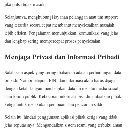
jika pulsa tidak masuk.
Selanjutnya, menghubungi layanan pelanggan atau tim support
yang tersedia secara cepat membantu menyelesaikan masalah
lebih efisien. Pengalaman menunjukkan, komunikasi yang jelas
dan lengkap sering mempercepat proses penyelesaian.
Menjaga Privasi dan Informasi Pribadi
Salah satu aspek yang sering diabaikan adalah perlindungan data
pribadi. Nomor telepon, PIN, dan informasi akun harus dijaga
dengan ketat. Jangan membagikan data ini melalui media sosial
atau forum publik. Kebocoran informasi bisa dimanfaatkan pihak
ketiga untuk melakukan penipuan atau pencurian saldo.
Selain itu, hindari penggunaan aplikasi pihak ketiga yang tidak
jelas reputasinya. Mengandalkan sistem resmi yang terbukti aman