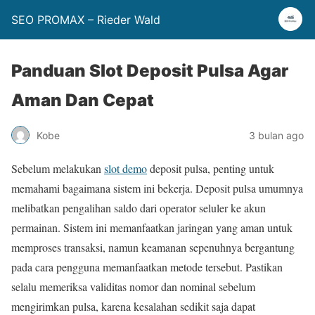
SEO PROMAX – Rieder Wald
Panduan Slot Deposit Pulsa Agar
Aman Dan Cepat
Kobe
3 bulan ago
Sebelum melakukan
slot demo
deposit pulsa, penting untuk
memahami bagaimana sistem ini bekerja. Deposit pulsa umumnya
melibatkan pengalihan saldo dari operator seluler ke akun
permainan. Sistem ini memanfaatkan jaringan yang aman untuk
memproses transaksi, namun keamanan sepenuhnya bergantung
pada cara pengguna memanfaatkan metode tersebut. Pastikan
selalu memeriksa validitas nomor dan nominal sebelum
mengirimkan pulsa, karena kesalahan sedikit saja dapat