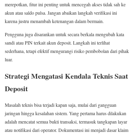
merepotkan, fitur ini penting untuk mencegah akses tidak sah ke
akun atau saldo pulsa. Jangan abaikan langkah verifikasi ini
karena justru menambah ketenangan dalam bermain.
Pengguna juga disarankan untuk secara berkala mengubah kata
sandi atau PIN terkait akun deposit. Langkah ini terlihat
sederhana, tetapi efektif mengurangi risiko pembobolan dari pihak
luar.
Strategi Mengatasi Kendala Teknis Saat
Deposit
Masalah teknis bisa terjadi kapan saja, mulai dari gangguan
jaringan hingga kesalahan sistem. Yang pertama harus dilakukan
adalah mencatat semua bukti transaksi, termasuk tangkapan layar
atau notifikasi dari operator. Dokumentasi ini menjadi dasar klaim