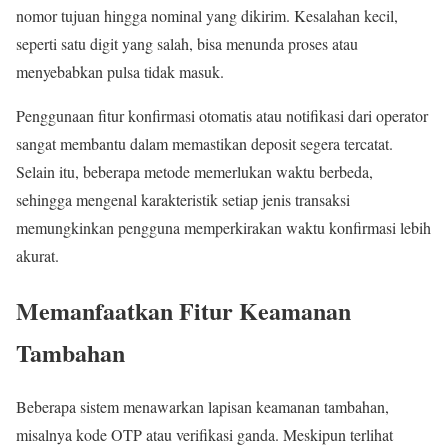
nomor tujuan hingga nominal yang dikirim. Kesalahan kecil,
seperti satu digit yang salah, bisa menunda proses atau
menyebabkan pulsa tidak masuk.
Penggunaan fitur konfirmasi otomatis atau notifikasi dari operator
sangat membantu dalam memastikan deposit segera tercatat.
Selain itu, beberapa metode memerlukan waktu berbeda,
sehingga mengenal karakteristik setiap jenis transaksi
memungkinkan pengguna memperkirakan waktu konfirmasi lebih
akurat.
Memanfaatkan Fitur Keamanan
Tambahan
Beberapa sistem menawarkan lapisan keamanan tambahan,
misalnya kode OTP atau verifikasi ganda. Meskipun terlihat