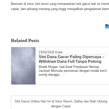
Bermain di situs slot resmi yang menawarkan slot gacor hari ini memb
cepat, dan peluang menang yang tinggi menjadikan pengalaman berm
Related Posts
23/02/2026
Kobe
Slot Dana Gacor Paling Dipercaya –
Withdraw Dana Full Tanpa Potong
Modal Ringan Jadi Awal Perjalanan Menuju
Jackpot Memulai permainan dengan modal kecil
sering diangga...
Slot Gacor Online Hari Ini di Situs Resmi, Daftar dan Raih Untung
dengan Cepat