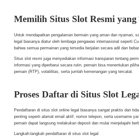
Memilih Situs Slot Resmi yang 
Untuk mendapatkan pengalaman bermain yang aman dan nyaman, sangat 
legal biasanya diatur oleh lembaga pengawas internasional seperti 
bahwa semua permainan yang tersedia berjalan secara adil dan bebas
Situs slot resmi juga menyediakan informasi transparan tentang perm
informasi yang diperbarui secara rutin, pemain bisa menentukan pili
pemain (RTP), volatilitas, serta jumlah kemenangan yang tercatat.
Proses Daftar di Situs Slot L
Pendaftaran di situs slot online legal biasanya sangat praktis dan
penting seperti alamat email aktif, nomor telepon, serta username y
pemain dapat langsung melakukan deposit dan mulai menjelajahi berba
Langkah-langkah pendaftaran di situs slot legal: