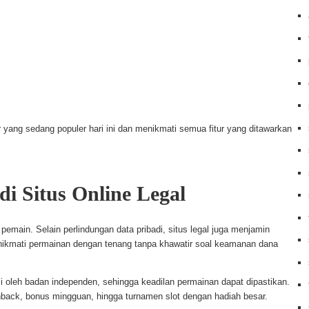
 yang sedang populer hari ini dan menikmati semua fitur yang ditawarkan
di Situs Online Legal
emain. Selain perlindungan data pribadi, situs legal juga menjamin
nikmati permainan dengan tenang tanpa khawatir soal keamanan dana
asi oleh badan independen, sehingga keadilan permainan dapat dipastikan.
hback, bonus mingguan, hingga turnamen slot dengan hadiah besar.