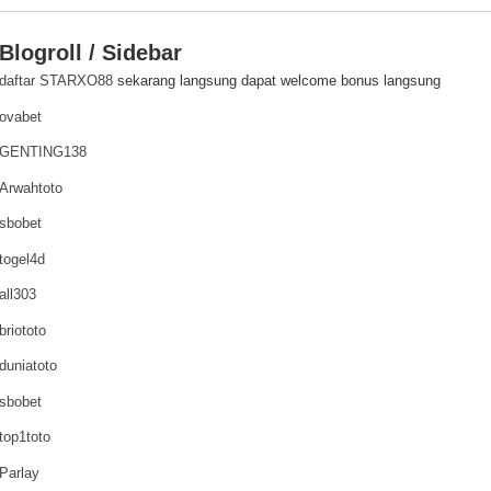
Blogroll / Sidebar
daftar STARXO88
sekarang langsung dapat welcome bonus langsung
ovabet
GENTING138
Arwahtoto
sbobet
togel4d
all303
briototo
duniatoto
sbobet
top1toto
Parlay