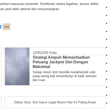
erikan kepuasan tersendiri. Kombinasi antara legalitas, proses daftar
ain jauh lebih optimal dan menyenangkan.
This
slot
entry
was
posted
13/05/2026
Kobe
in
Strategi Ampuh Memanfaatkan
Peluang Jackpot Slot Dengan
Maksimal
Setiap mesin slot memiliki karakteristik unik
yang sering kali tersembunyi di balik animasi
dan suar...
Daftar Situs Slot Gacor Legal Resmi Hari Ini Paling Aman