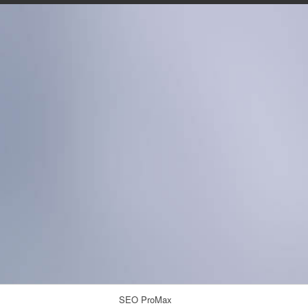
Skip
to
content
SEO ProMax