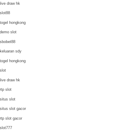
live draw hk
slot88
togel hongkong
demo slot
sbobet88
keluaran sdy
togel hongkong
slot
live draw hk
rtp slot
situs slot
situs slot gacor
rtp slot gacor
slot777