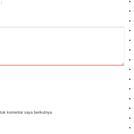
tuk komentar saya berikutnya.