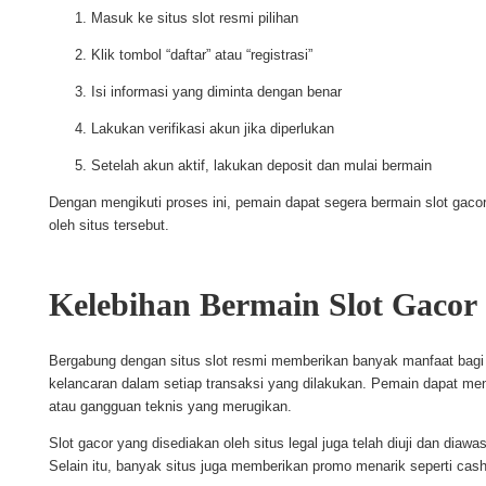
Masuk ke situs slot resmi pilihan
Klik tombol “daftar” atau “registrasi”
Isi informasi yang diminta dengan benar
Lakukan verifikasi akun jika diperlukan
Setelah akun aktif, lakukan deposit dan mulai bermain
Dengan mengikuti proses ini, pemain dapat segera bermain slot gacor
oleh situs tersebut.
Kelebihan Bermain Slot Gacor 
Bergabung dengan situs slot resmi memberikan banyak manfaat bagi p
kelancaran dalam setiap transaksi yang dilakukan. Pemain dapat me
atau gangguan teknis yang merugikan.
Slot gacor yang disediakan oleh situs legal juga telah diuji dan diaw
Selain itu, banyak situs juga memberikan promo menarik seperti cas