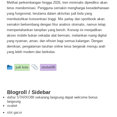
Melihat perkembangan hingga 2026, tren minimalis diprediksi akan
terus mendominasi. Pengguna semakin menghargai kesederhanaan
yang fungsional, terutama dalam aktivitas judi bola yang
membutuhkan konsentrasi tinggi. Mix parlay dan sportbook akan
semakin berkembang dengan fitur analisis otomatis, namun tetap
mempertahankan tampilan yang bersih. Konsep ini menjadikan
akses mobile bukan sekadar alat bermain, melainkan ruang digital
yang nyaman, aman, dan efisien bagi semua kalangan. Dengan
demikian, pengalaman taruhan online terus bergerak menuju arah
yang lebih modern dan berkelas.
This
and
judi bola
sbobet88
entry
tagged
was
posted
Blogroll / Sidebar
in
daftar STARXO88
sekarang langsung dapat welcome bonus
langsung
ovabet
slot gacor