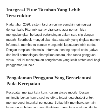
Integrasi Fitur Taruhan Yang Lebih
Terstruktur
Pada tahun 2026, sistem taruhan online semakin terintegrasi
dengan baik. Fitur mix parlay dirancang agar pemain bisa
menggabungkan berbagai pertandingan dalam satu slip dengan
mudah. Sportbook menyediakan data statistik yang ringkas namun
informatif, membantu pemain mengambil keputusan lebih cerdas.
Dengan tampilan minimalis, informasi penting seperti odds, jadwal,
dan hasil pertandingan ditampilkan secara jelas tanpa gangguan
visual. Hal ini menciptakan pengalaman yang lebih profesional bagi
penggemar judi bola.
Pengalaman Pengguna Yang Berorientasi
Pada Kecepatan
Kecepatan menjadi kata kunci dalam akses mobile. Desain
minimalis bukan hanya soal estetika, tetapi juga strategi untuk
mempercepat interaksi pengguna. Setiap klik membawa pemain
langsung ke halaman yang diinginkan, tanpa jeda panjang. Hal ini