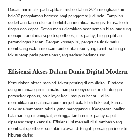
Desain minimalis pada aplikasi mobile tahun 2026 menghadirkan
bola07
pengalaman berbeda bagi penggemar judi bola. Tampilan
sederhana tanpa elemen berlebihan membuat navigasi terasa lebih
ringan dan cepat. Setiap menu diarahkan agar pemain bisa langsung
menuju fitur utama seperti sportbook, mix parlay, hingga pilihan
pertandingan harian. Dengan konsep ini, pengguna tidak perlu
membuang waktu mencari tombol atau ikon yang rumit, sehingga
fokus tetap pada permainan yang sedang berlangsung.
Efisiensi Akses Dalam Dunia Digital Modern
Kemudahan akses menjadi faktor penting di era digital. Platform
dengan rancangan minimalis mampu menyesuaikan diri dengan
perangkat apapun, baik layar kecil maupun besar. Hal ini
menjadikan pengalaman bermain judi bola lebih fleksibel, karena
tidak ada hambatan teknis yang mengganggu. Kecepatan loading
halaman juga meningkat, sehingga taruhan mix parlay dapat
dipasang tanpa kendala. Efisiensi ini menjadi nilai tambah yang
membuat sportbook semakin relevan di tengah persaingan industri
hiburan daring.