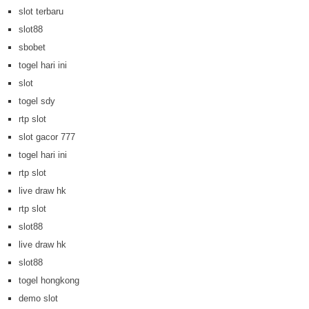
slot terbaru
slot88
sbobet
togel hari ini
slot
togel sdy
rtp slot
slot gacor 777
togel hari ini
rtp slot
live draw hk
rtp slot
slot88
live draw hk
slot88
togel hongkong
demo slot