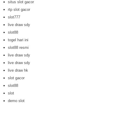
situs slot gacor
rtp slot gacor
slot777
live draw sdy
slot88
togel hari ini
slot88 resmi
live draw sdy
live draw sdy
live draw hk
slot gacor
slot88
slot
demo slot