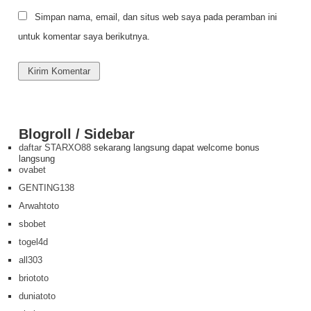
Simpan nama, email, dan situs web saya pada peramban ini
untuk komentar saya berikutnya.
Blogroll / Sidebar
daftar STARXO88
sekarang langsung dapat welcome bonus
langsung
ovabet
GENTING138
Arwahtoto
sbobet
togel4d
all303
briototo
duniatoto