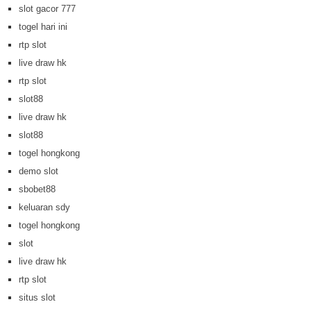
slot gacor 777
togel hari ini
rtp slot
live draw hk
rtp slot
slot88
live draw hk
slot88
togel hongkong
demo slot
sbobet88
keluaran sdy
togel hongkong
slot
live draw hk
rtp slot
situs slot