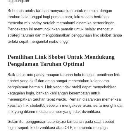
digabungkan.
Beberapa analis taruhan menyarankan untuk memulai dengan
taruhan bola tunggal bagi pemain baru, lalu secara bertahap
mencoba mix parlay setelah memahami dinamika pertandingan.
Pendekatan ini memungkinkan pemain untuk belajar mengatur
strategi taruhan dan mengoptimalkan penggunaan link sbobet tanpa
terlalu cepat mengambil risiko tinggi.
Pemilihan Link Sbobet Untuk Mendukung
Pengalaman Taruhan Optimal
Baik untuk mix parlay maupun taruhan bola tunggal, pemilihan link
sbobet yang aktif dan aman sangat menentukan kelancaran
pengalaman bermain. Link yang tidak stabil dapat menyebabkan
kegagalan login, bahkan kehilangan kesempatan untuk
menempatkan taruhan tepat waktu. Pemain disarankan memeriksa
keaslian link sbobet88 sebelum mengakses akun, serta menghindari
link yang dikirim melalui sumber yang tidak diverifikasi.
Selain itu, penggunaan autentikasi tambahan pada saat sbobet
login, seperti kode verifikasi atau OTP, membantu menjaga