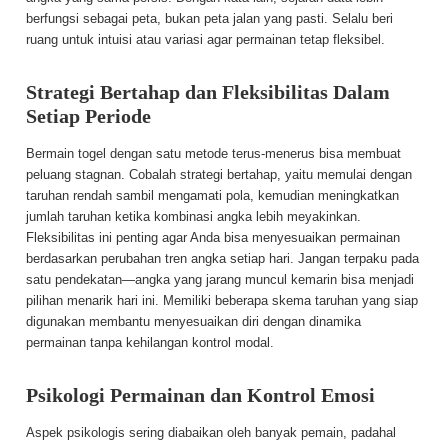
berfungsi sebagai peta, bukan peta jalan yang pasti. Selalu beri
ruang untuk intuisi atau variasi agar permainan tetap fleksibel.
Strategi Bertahap dan Fleksibilitas Dalam
Setiap Periode
Bermain togel dengan satu metode terus-menerus bisa membuat
peluang stagnan. Cobalah strategi bertahap, yaitu memulai dengan
taruhan rendah sambil mengamati pola, kemudian meningkatkan
jumlah taruhan ketika kombinasi angka lebih meyakinkan.
Fleksibilitas ini penting agar Anda bisa menyesuaikan permainan
berdasarkan perubahan tren angka setiap hari. Jangan terpaku pada
satu pendekatan—angka yang jarang muncul kemarin bisa menjadi
pilihan menarik hari ini. Memiliki beberapa skema taruhan yang siap
digunakan membantu menyesuaikan diri dengan dinamika
permainan tanpa kehilangan kontrol modal.
Psikologi Permainan dan Kontrol Emosi
Aspek psikologis sering diabaikan oleh banyak pemain, padahal