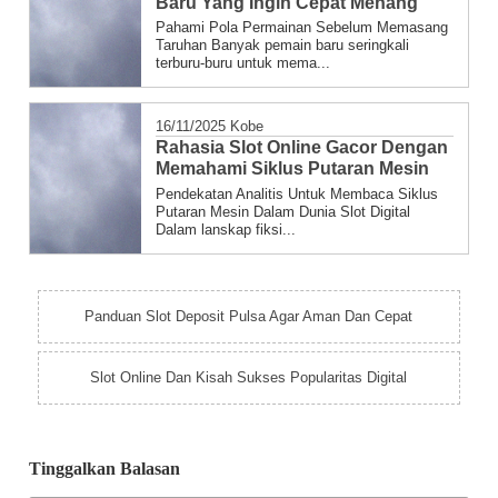
Baru Yang Ingin Cepat Menang
Pahami Pola Permainan Sebelum Memasang
Taruhan Banyak pemain baru seringkali
terburu-buru untuk mema...
16/11/2025
Kobe
Rahasia Slot Online Gacor Dengan
Memahami Siklus Putaran Mesin
Pendekatan Analitis Untuk Membaca Siklus
Putaran Mesin Dalam Dunia Slot Digital
Dalam lanskap fiksi...
Panduan Slot Deposit Pulsa Agar Aman Dan Cepat
Slot Online Dan Kisah Sukses Popularitas Digital
Tinggalkan Balasan