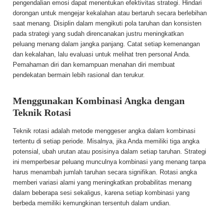
pengendalian emosi dapat menentukan efektivitas strategi. Hindari
dorongan untuk mengejar kekalahan atau bertaruh secara berlebihan
saat menang. Disiplin dalam mengikuti pola taruhan dan konsisten
pada strategi yang sudah direncanakan justru meningkatkan
peluang menang dalam jangka panjang. Catat setiap kemenangan
dan kekalahan, lalu evaluasi untuk melihat tren personal Anda.
Pemahaman diri dan kemampuan menahan diri membuat
pendekatan bermain lebih rasional dan terukur.
Menggunakan Kombinasi Angka dengan
Teknik Rotasi
Teknik rotasi adalah metode menggeser angka dalam kombinasi
tertentu di setiap periode. Misalnya, jika Anda memiliki tiga angka
potensial, ubah urutan atau posisinya dalam setiap taruhan. Strategi
ini memperbesar peluang munculnya kombinasi yang menang tanpa
harus menambah jumlah taruhan secara signifikan. Rotasi angka
memberi variasi alami yang meningkatkan probabilitas menang
dalam beberapa sesi sekaligus, karena setiap kombinasi yang
berbeda memiliki kemungkinan tersentuh dalam undian.