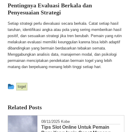
Pentingnya Evaluasi Berkala dan
Penyesuaian Strategi
Setiap strategi perlu dievaluasi secara berkala. Catat setiap hasil
taruhan, identifikasi angka atau pola yang sering memberikan hasil
positif, dan sesuaikan strategi jika tren berubah. Pemain yang rutin
melakukan evaluasi memiliki keunggulan karena bisa lebih adaptif
dibandingkan yang bermain berdasarkan tebakan semata.
Menggabungkan analisis data, manajemen modal, dan psikologi
permainan menciptakan pendekatan bermain togel yang lebih
matang dan berpeluang menang lebih tinggi setiap hari.
This
togel
entry
was
Related Posts
posted
in
08/11/2025
Kobe
Tips Slot Online Untuk Pemain