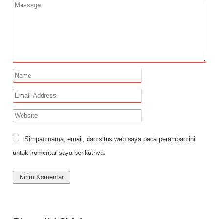
Simpan nama, email, dan situs web saya pada peramban ini
untuk komentar saya berikutnya.